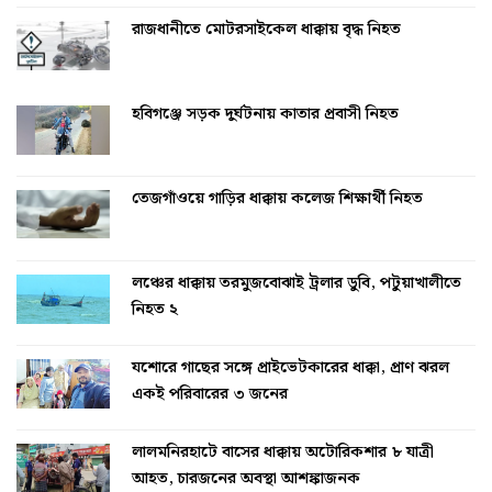
রাজধানীতে মোটরসাইকেল ধাক্কায় বৃদ্ধ নিহত
হবিগঞ্জে সড়ক দুর্ঘটনায় কাতার প্রবাসী নিহত
তেজগাঁওয়ে গাড়ির ধাক্কায় কলেজ শিক্ষার্থী নিহত
লঞ্চের ধাক্কায় তরমুজবোঝাই ট্রলার ডুবি, পটুয়াখালীতে
নিহত ২
যশোরে গাছের সঙ্গে প্রাইভেটকারের ধাক্কা, প্রাণ ঝরল
একই পরিবারের ৩ জনের
লালমনিরহাটে বাসের ধাক্কায় অটোরিকশার ৮ যাত্রী
আহত, চারজনের অবস্থা আশঙ্কাজনক