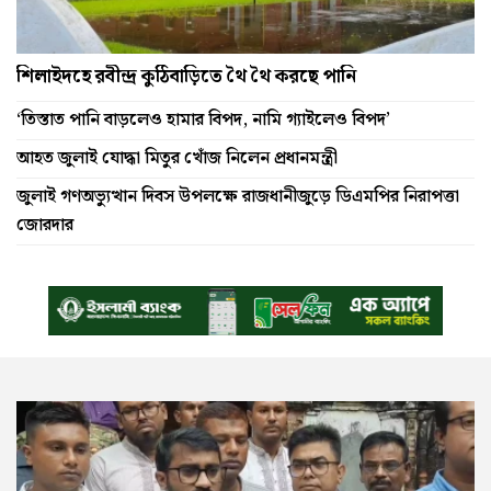
শিলাইদহে রবীন্দ্র কুঠিবাড়িতে থৈ থৈ করছে পানি
‘তিস্তাত পানি বাড়লেও হামার বিপদ, নামি গ্যাইলেও বিপদ’
আহত জুলাই যোদ্ধা মিতুর খোঁজ নিলেন প্রধানমন্ত্রী
জুলাই গণঅভ্যুত্থান দিবস উপলক্ষে রাজধানীজুড়ে ডিএমপির নিরাপত্তা
জোরদার
‘