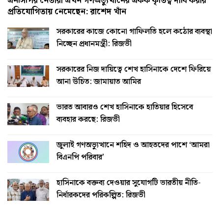
এনসিপির নেতারা এখন গণঅভ্যুত্থানের একক কৃতিত্ব দাবি করার
প্রতিযোগিতায় নেমেছেন: রাশেদ খাঁন
সরকারের কাজে কোনো গাফিলতি হলে কঠোর ব্যবস্থা
নিচ্ছেন প্রধানমন্ত্রী: রিজভী
সরকারের নিজ দায়িত্বে শেখ হাসিনাকে দেশে ফিরিয়ে
আনা উচিত: জামায়াত আমির
ভারত আবারও শেখ হাসিনাকে হাতিয়ার হিসেবে
ব্যবহার করছে: রিজভী
জুলাই গণঅভ্যুত্থানে শহিদ ও আহতদের পাশে ‘আমরা
বিএনপি পরিবার’
হাসিনাকে বক্তব্য দেওয়ার সুযোগটি ভারতীয় নীতি-
নির্ধারকদের পরিকল্পিত: রিজভী