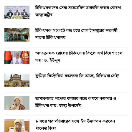
চিকিৎসকদের সেবা সরেজমিন তদারকি করার ঘোষণা
স্বাস্থ্যমন্ত্রীর
চিকিৎসক সংকটে বন্ধ হয়ে গেল চাঁদপুরের শতবর্ষী
দাতব্য চিকিৎসালয়
অসংক্রামক রোগের চিকিৎসায় বিপুল অর্থ বিদেশ চলে
যায়: ড. ইউনূস
কুমিল্লা ভিক্টোরিয়া কলেজে ফি আছে, চিকিৎসা নেই!
তামাকজাত পণ্যের ব্যবহার বন্ধে কমবে ক্যান্সার ও
চিকিৎসা ব্যয়: স্বাস্থ্য উপদেষ্টা
৮ বছর পর পরিবারের সঙ্গে ঈদ উদযাপন করবেন
খালেদা জিয়া